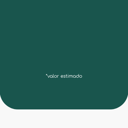
MT*
3.4
*valor estimado