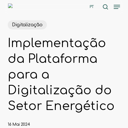
Skip
Men
PT
to
search
main
content
Digitalização
Implementação
da Plataforma
para a
Digitalização do
Setor Energético
16 Mai 2024