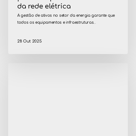
da rede elétrica
A gestão de ativos no setor da energia garante que
todos os equipamentos e infraestruturas…
28 Out 2025
INESC
TEC
avança
na
digitalização
do
setor
energético
com
a
nova