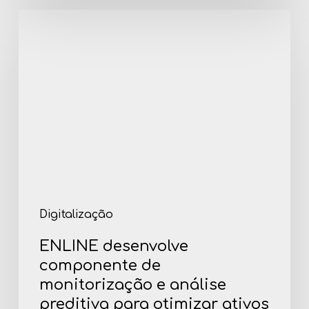
ENLINE
desenvolve
componente
de
monitorização
e
análise
preditiva
para
otimizar
ativos
da
rede
Digitalização
elétrica
ENLINE desenvolve
componente de
monitorização e análise
preditiva para otimizar ativos