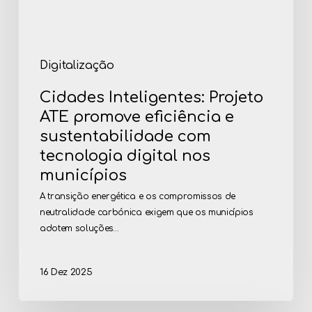
tecnologia
digital
nos
municípios
Digitalização
Cidades Inteligentes: Projeto
ATE promove eficiência e
sustentabilidade com
tecnologia digital nos
municípios
A transição energética e os compromissos de
neutralidade carbónica exigem que os municípios
adotem soluções…
16 Dez 2025