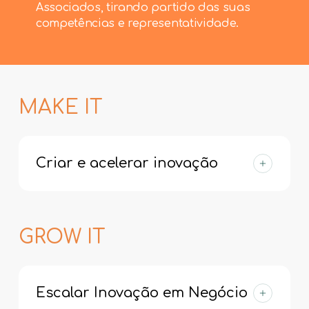
Associados, tirando partido das suas
competências e representatividade.
MAKE IT
Criar e acelerar inovação
I&D colaborativo entre empresas,
universidades e centros de
investigação
GROW IT
Criação/gestão de Living Labs e
Testbeds para validação de soluções
em ambiente real
Escalar Inovação em Negócio
Programas de capacitação e atração