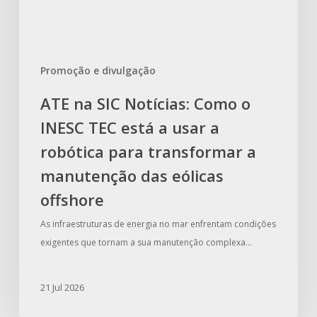
está
a
usar
Promoção e divulgação
a
robótica
ATE na SIC Notícias: Como o
para
INESC TEC está a usar a
transformar
a
robótica para transformar a
manutenção
manutenção das eólicas
das
offshore
eólicas
offshore
As infraestruturas de energia no mar enfrentam condições
exigentes que tornam a sua manutenção complexa…
21 Jul 2026