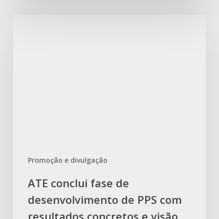
ATE
conclui
fase
de
desenvolvimento
de
PPS
com
resultados
concretos
e
Promoção e divulgação
visão
de
ATE conclui fase de
futuro
desenvolvimento de PPS com
resultados concretos e visão