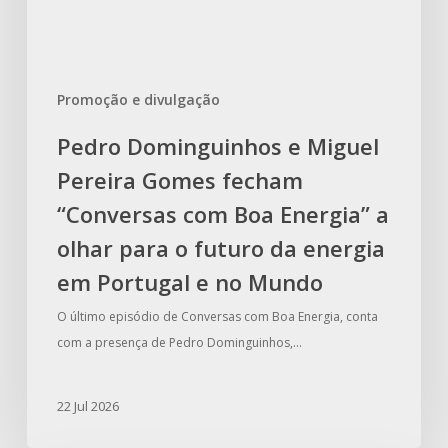
com
Boa
Energia”
Promoção e divulgação
a
olhar
Pedro Dominguinhos e Miguel
para
Pereira Gomes fecham
o
futuro
“Conversas com Boa Energia” a
da
olhar para o futuro da energia
energia
em Portugal e no Mundo
em
Portugal
O último episódio de Conversas com Boa Energia, conta
e
com a presença de Pedro Dominguinhos,…
no
Mundo
22 Jul 2026