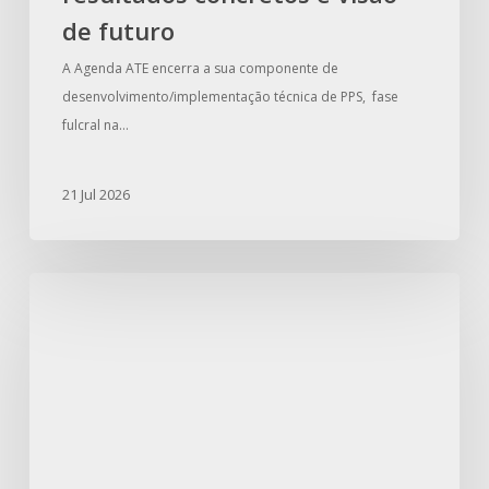
de futuro
A Agenda ATE encerra a sua componente de
desenvolvimento/implementação técnica de PPS, fase
fulcral na…
21 Jul 2026
ATE
na
SIC
Notícias:
Como
o
INESC
TEC