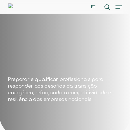
Skip
Men
PT
to
search
main
content
Preparar e qualificar profissionais para
responder aos desafios da transição
energética, reforçando a competitividade e
resiliência das empresas nacionais