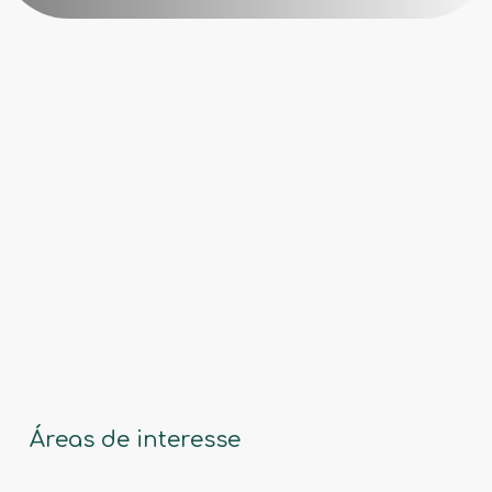
Os cursos de Reskilling visam requalificar
profissionais e desempregados que
pretendem mudar de área ou integrar
setores emergentes ligados à
sustentabilidade e à energia.
Com enfoque prático e orientação para a
empregabilidade, estas formações
proporcionam novas oportunidades de
carreira num mercado em transformação,
dotando os participantes das competências
Áreas de interesse
essenciais para a economia verde.